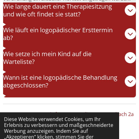
Wie lange dauert eine Therapiesitzung
und wie oft findet sie statt?
Wie läuft ein logopädischer Ersttermin
ab?
Wie setze ich mein Kind auf die
Warteliste?
Wann ist eine logopädische Behandlung
abgeschlossen?
Agnes Amann - Praxis für Logopaedie - Am Gänsbach 2a
Diese Website verwendet Cookies, um Ihr
- 85406 Zolling - 08167 989 049 -
praxis@amann-
Erlebnis zu verbessern und maßgeschneiderte
logopaedie.de
Werbung anzuzeigen. Indem Sie auf
„Akzeptieren“ klicken, stimmen Sie der